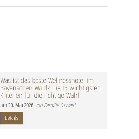
Was ist das beste Wellnesshotel im
Nacht 
Bayerischen Wald? Die 15 wichtigsten
am
22
.
F
Kriterien für die richtige Wahl
Detail
am
30
.
Mai
2026
von Familie Oswald
Details