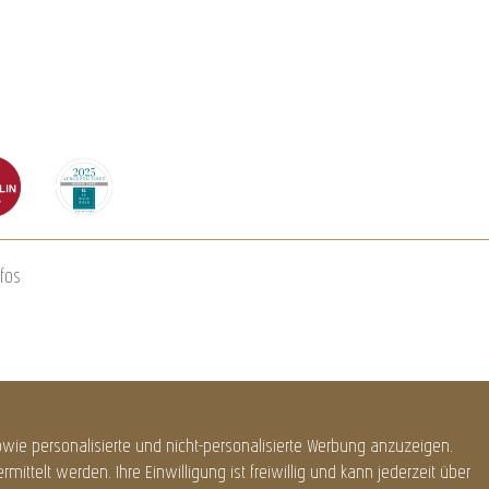
fos
ie personalisierte und nicht-personalisierte Werbung anzuzeigen.
ittelt werden. Ihre Einwilligung ist freiwillig und kann jederzeit über