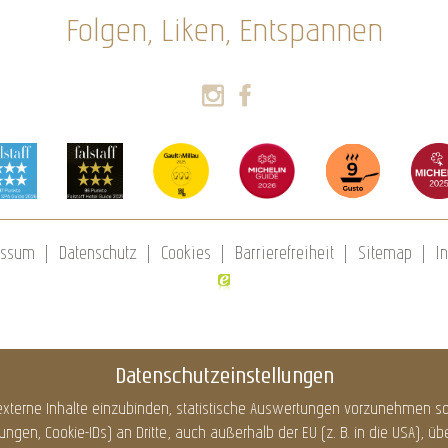
Folgen, Liken, Entspannen
essum
Datenschutz
Cookies
Barrierefreiheit
Sitemap
In
Datenschutzeinstellungen
xterne Inhalte einzubinden, statistische Auswertungen vorzunehmen sow
, Cookie-IDs) an Dritte, auch außerhalb der EU (z. B. in die USA), überm