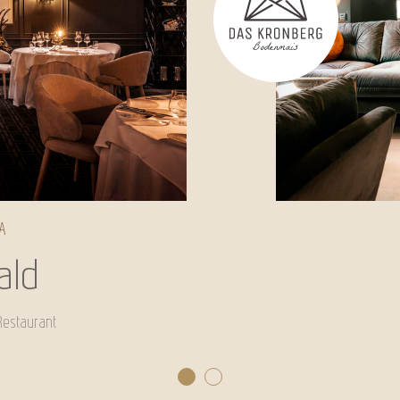
A
ald
Restaurant