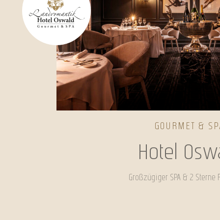
GOURMET & SP
Hotel Osw
Großzügiger SPA & 2 Sterne 