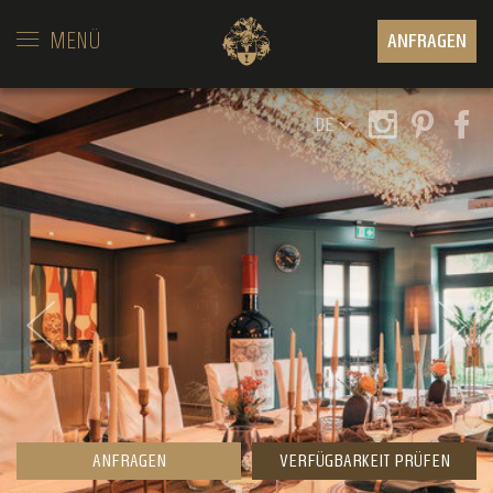
MENÜ
ANFRAGEN
DE
ANFRAGEN
VERFÜGBARKEIT PRÜFEN