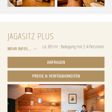
JAGASITZ PLUS
ca.
89
m²
-
Belegung mit
2
-
4
Personen
MEHR INFOS...
ANFRAGEN
PREISE & VERFÜGBARKEITEN
Wellnesshotel Bayerischer Wald