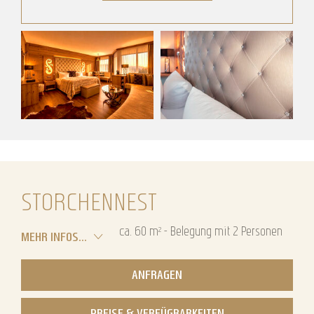
Hirschensteinsuite de luxe
Hirschensteinsuite de luxe
STORCHENNEST
ca.
60
m²
-
Belegung mit
2
Personen
MEHR INFOS...
ANFRAGEN
PREISE & VERFÜGBARKEITEN