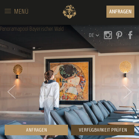
MENÜ
ANFRAGEN
Panoramapool Bayerischer Wald
DE
ANFRAGEN
VERFÜGBARKEIT PRÜFEN