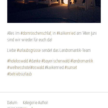
Alles im
‪#‎
dornröschenschlaf‬
, in
‪#‎
kaikenried‬
am 14ten Juni
sind wir wieder für euch da!
Liebe
‪#‎
urlaubsgrüsse‬
sendet das Landromantik-Team
‪#‎
hoteloswald‬
‪#‎
danke‬
‪#‎
bayerischerwald‬
‪#‎
landromantik‬
‪#‎
wellnesshotel‬
‪#‎
oswald‬
#kaikenried
‪#‎
sunset‬
‪#‎
betriebsurlaub‬
Datum:
Kategorie:
Author: