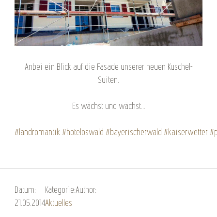
Anbei ein Blick auf die Fasade unserer neuen Kuschel-
Suiten.
Es wächst und wächst...
#landromantik
#hoteloswald
#bayerischerwald
#kaiserwetter
#p
Datum:
Kategorie:
Author:
21.05.2014
Aktuelles