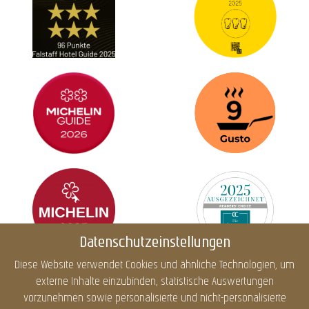
Datenschutzeinstellungen
Diese Website verwendet Cookies und ähnliche Technologien, um
externe Inhalte einzubinden, statistische Auswertungen
Impressum
Datenschutz
Cookies
Barrierefreiheit
vorzunehmen sowie personalisierte und nicht-personalisierte
Sitemap
Infos