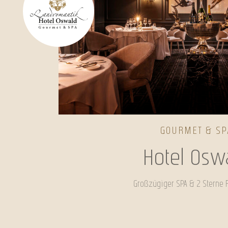
GOURMET & SP
Hotel Osw
Großzügiger SPA & 2 Sterne 