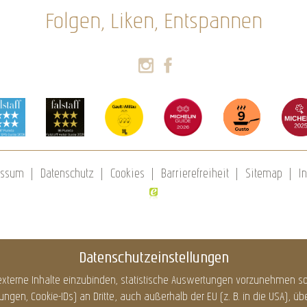
Folgen, Liken, Entspannen
essum
Datenschutz
Cookies
Barrierefreiheit
Sitemap
In
Datenschutzeinstellungen
xterne Inhalte einzubinden, statistische Auswertungen vorzunehmen sow
, Cookie-IDs) an Dritte, auch außerhalb der EU (z. B. in die USA), überm