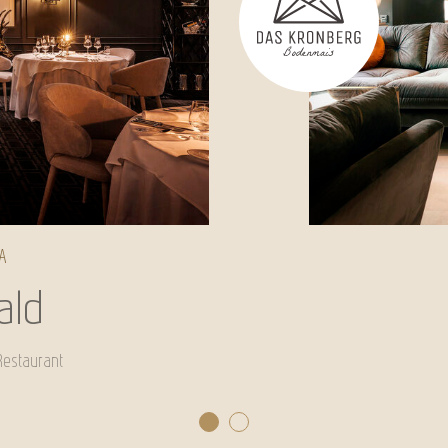
A
ald
Restaurant