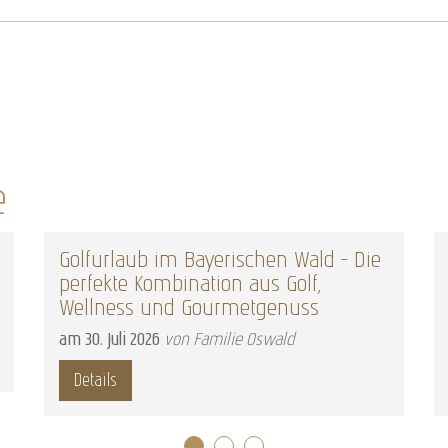
e
Golfurlaub im Bayerischen Wald – Die
Was is
perfekte Kombination aus Golf,
Bayeri
Wellness und Gourmetgenuss
Kriteri
am
30
.
Juli
2026
von Familie Oswald
am
30
.
M
Details
Details