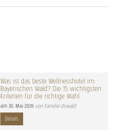
t das beste Wellnesshotel im
Nacht der Ste
schen Wald? Die 15 wichtigsten
am
22
.
Februar
20
en für die richtige Wahl
Details
ai
2026
von Familie Oswald