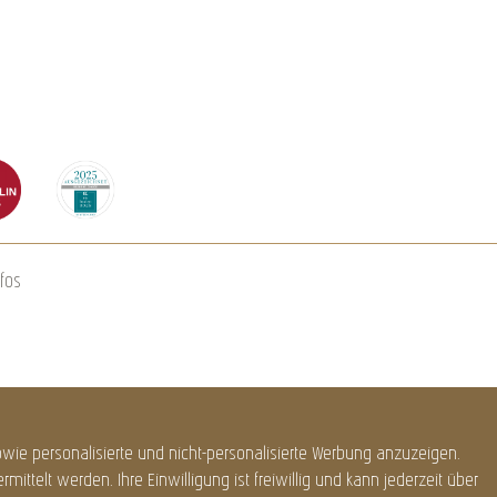
fos
ie personalisierte und nicht-personalisierte Werbung anzuzeigen.
ittelt werden. Ihre Einwilligung ist freiwillig und kann jederzeit über