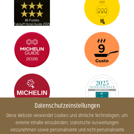
Datenschutzeinstellungen
Diese Website verwendet Cookies und ähnliche Technologien, um
externe Inhalte einzubinden, statistische Auswertungen
Impressum
Datenschutz
Cookies
Barrierefreiheit
vorzunehmen sowie personalisierte und nicht-personalisierte
Sitemap
Infos