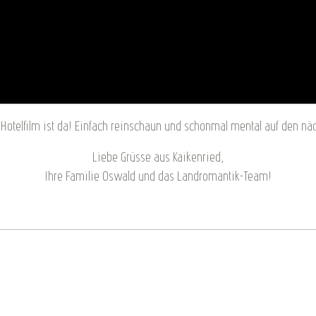
otelfilm ist da! Einfach reinschaun und schonmal mental auf den näc
Liebe Grüsse aus Kaikenried,
Ihre Familie Oswald und das Landromantik-Team!