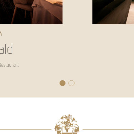
A
ald
Restaurant