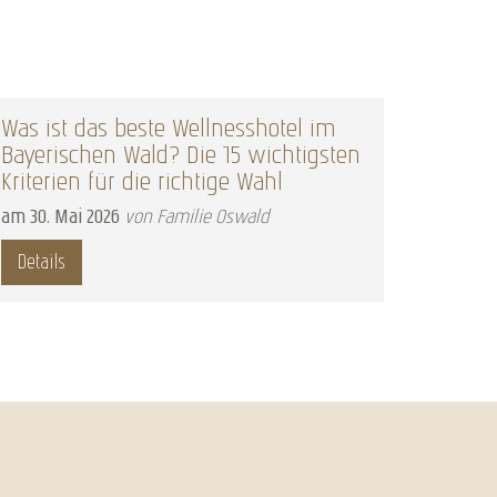
Was ist das beste Wellnesshotel im
Nacht 
Bayerischen Wald? Die 15 wichtigsten
am
22
.
F
Kriterien für die richtige Wahl
Detail
am
30
.
Mai
2026
von Familie Oswald
Details