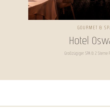
GOURMET & SP
Hotel Osw
Großzügiger SPA & 2 Sterne 