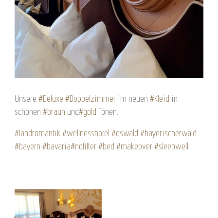
Unsere
‪#‎
Deluxe‬
‪#‎
Doppelzimmer‬
im neuen
‪#‎
Kleid‬
in
schönen
‪#‎
braun‬
und
‪#‎
gold‬
Tönen.
‪#‎
landromantik‬
‪#‎
wellnesshotel‬
‪#‎
oswald‬
‪#‎
bayerischerwald‬
‪#‎
bayern‬
‪#‎
bavaria‬
‪#‎
nofilter‬
‪#‎
bed‬
‪#‎
makeover‬
‪#‎
sleepwell‬