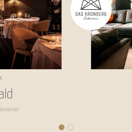
A
ald
Restaurant