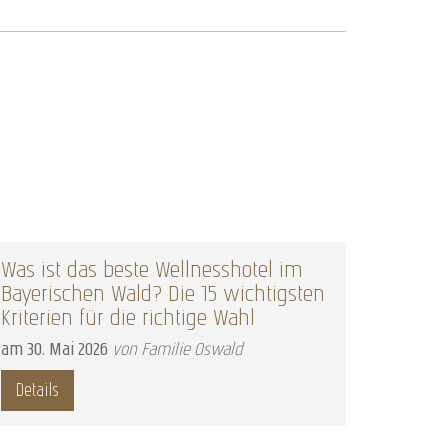
Was ist das beste Wellnesshotel im
Nacht 
Bayerischen Wald? Die 15 wichtigsten
am
22
.
F
Kriterien für die richtige Wahl
Detail
am
30
.
Mai
2026
von Familie Oswald
Details