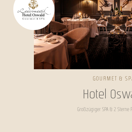
GOURMET & SP
Hotel Osw
Großzügiger SPA & 2 Sterne 