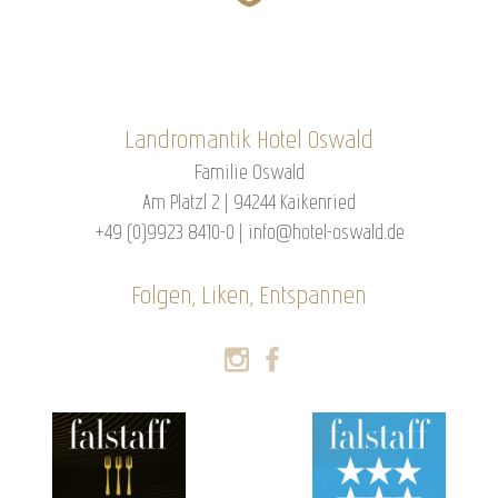
Landromantik Hotel Oswald
Familie Oswald
Am Platzl 2 | 94244 Kaikenried
+49 (0)9923 8410-0
|
info@hotel-oswald.de
Folgen, Liken, Entspannen