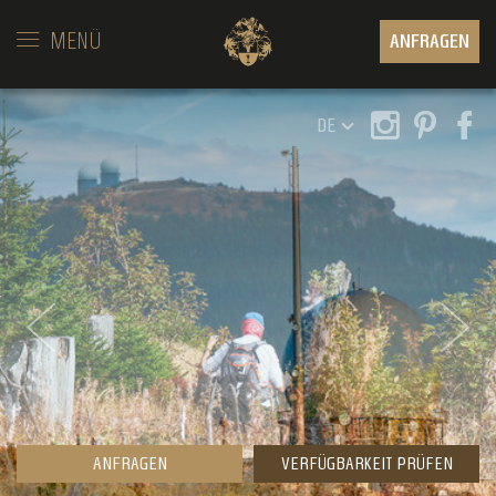
MENÜ
ANFRAGEN
DE
ANFRAGEN
VERFÜGBARKEIT PRÜFEN