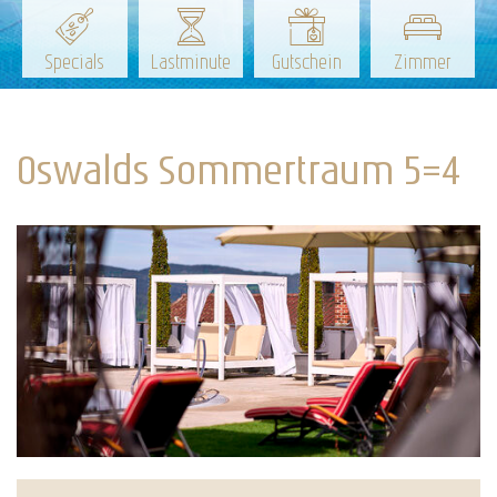
Specials
Lastminute
Gutschein
Zimmer
Oswalds Sommertraum 5=4